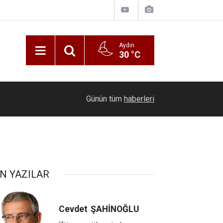
Aydın
30 °C
Zafer Partisi Aydın İl Başkanı Akın: Aydın susuz
düz
21:22
Günün tüm
haberleri
yönetimlere ihtiyaç duyuyor
N YAZILAR
Cevdet
ŞAHİNOĞLU