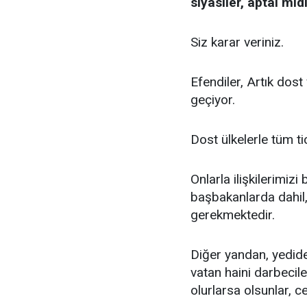
siyasiler, aptal mı
Siz karar veriniz.
Efendiler, Artık dos
geçiyor.
Dost ülkelerle tüm tic
Onlarla ilişkilerimizi
başbakanlarda dahil,
gerekmektedir.
Diğer yandan, yedide
vatan haini darbecile
olurlarsa olsunlar, ce