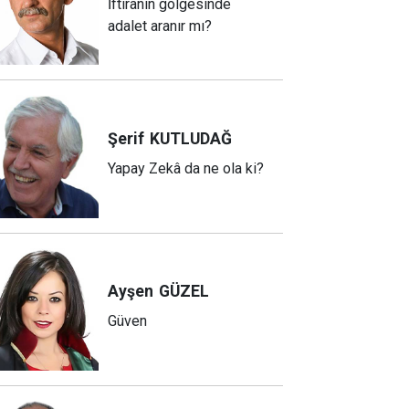
İftiranın gölgesinde
adalet aranır mı?
Şerif
KUTLUDAĞ
Yapay Zekâ da ne ola ki?
Ayşen
GÜZEL
Güven