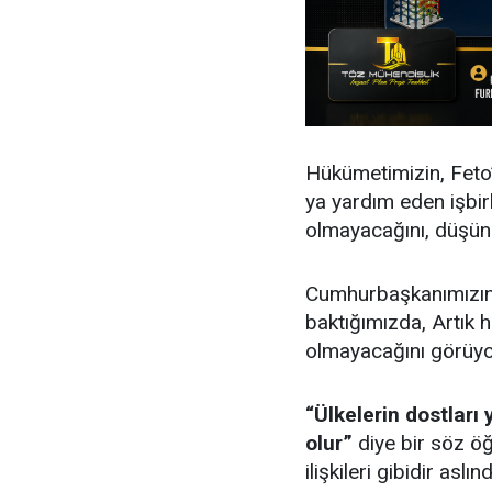
Hükümetimizin, Feto’y
ya yardım eden işbirli
olmayacağını, düşünd
Cumhurbaşkanımızın, 
baktığımızda, Artık hi
olmayacağını görüyo
“Ülkelerin dostları 
olur”
diye bir söz öğ
ilişkileri gibidir aslı