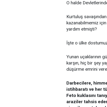
O halde Devletlerinde
Kurtuluş savaşından
kazanabilmemiz için
yardım etmişti?
İşte o ülke dostumu
Yunan uçaklarının gün
karşın, hiç bir şey y
düşürme emrini ver
Darbecilere, himmet
istihbaratı ve her 
Feto kuklasını tan
araziler tahsis ede