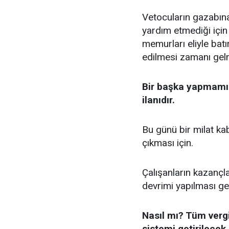
Vetocuların gazabına
yardım etmediği için 
memurları eliyle batı
edilmesi zamanı gelm
Bir başka yapmamız
ilanıdır.
Bu günü bir milat kab
çıkması için.
Çalışanların kazançlar
devrimi yapılması ger
Nasıl mı? Tüm verg
sistemi getirilecek.