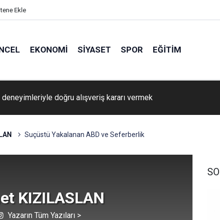
itene Ekle
NCEL
EKONOMI
SIYASET
SPOR
EĞITIM
ta çakan ilk kıvılcım: Yörük Ese Efe’nin izinde İbrahim Murat Gün
LAN
Suçüstü Yakalanan ABD ve Seferberlik
SO
t KIZILASLAN
Yazarın Tüm Yazıları >