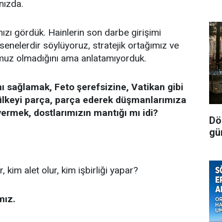
nızda.
zı gördük. Hainlerin son darbe girişimi
senelerdir söylüyoruz, stratejik ortağımız ve
muz olmadığını ama anlatamıyorduk.
ı sağlamak, Feto şerefsizine, Vatikan gibi
 ülkeyi parça, parça ederek düşmanlarımıza
 vermek, dostlarımızın mantığı mı idi?
Dör
gü
 kim alet olur, kim işbirliği yapar?
mız.