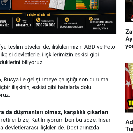
Za
Ay
yö
u teslim etseler de, ilişkilerimizin ABD ve Feto
kçisi devletlerle, ilişkilerimizin eskisi gibi
üklerini biliyoruz.
Rusya ile geliştirmeye çalıştığı son duruma
çbir ilişkinin, eskisi gibi hatalarla dolu
ruz.
ya da düşmanları olmaz, karşılıklı çıkarları
rettiler bize, Katılmıyorum ben bu söze. İnsan
Ad
nda devletlerarası ilişkiler de. Dostlarınızda
Tu