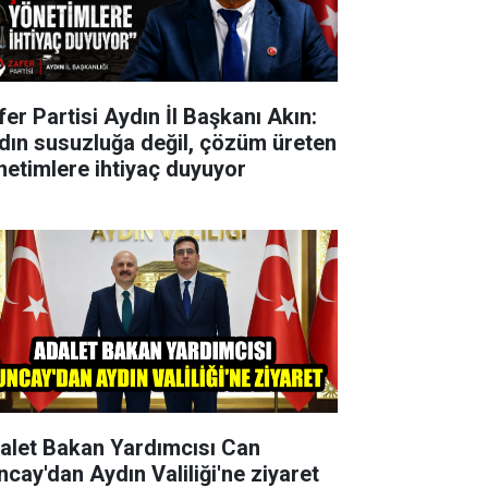
fer Partisi Aydın İl Başkanı Akın:
dın susuzluğa değil, çözüm üreten
netimlere ihtiyaç duyuyor
alet Bakan Yardımcısı Can
ncay'dan Aydın Valiliği'ne ziyaret